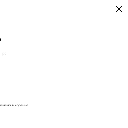
е
1 pc
менена в корзине