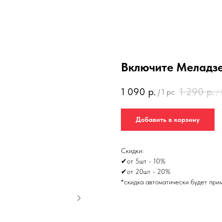
Включите Меладз
1 090
р.
1 290
р.
/
1 pc
/
Добавить в корзину
Скидки:
✔от 5шт - 10%
✔от 20шт - 20%
*скидка автоматически будет при