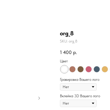
org_8
SKU:
org_8
1 400
р.
Цвет
Гравировка Вашего лого
Вклейка 3D Вашего лого