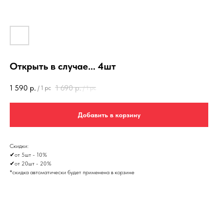
Открыть в случае... 4шт
1 590
р.
1 690
р.
/
1 pc
/
1 pc
Добавить в корзину
Скидки:
✔от 5шт - 10%
✔от 20шт - 20%
*скидка автоматически будет применена в корзине