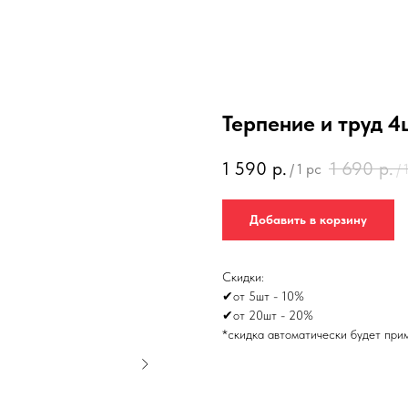
Терпение и труд 4
1 590
р.
1 690
р.
/
1 pc
/
Добавить в корзину
Скидки:
✔от 5шт - 10%
✔от 20шт - 20%
*скидка автоматически будет при