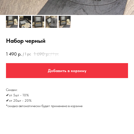
Набор черный
1 490
р.
1 690
р.
/
1 pc
/
1 pc
Добавить в корзину
Скидки:
✔от 5шт - 10%
✔от 20шт - 20%
*скидка автоматически будет применена в корзине