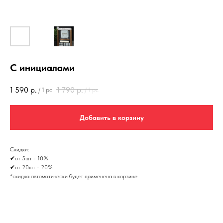
С инициалами
1 590
р.
1 790
р.
/
1 pc
/
1 pc
Добавить в корзину
Скидки:
✔от 5шт - 10%
✔от 20шт - 20%
*скидка автоматически будет применена в корзине