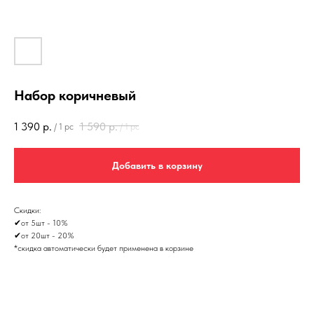
Набор коричневый
1 390
р.
1 590
р.
/
1 pc
/
1 pc
Добавить в корзину
Скидки:
✔от 5шт - 10%
✔от 20шт - 20%
*скидка автоматически будет применена в корзине