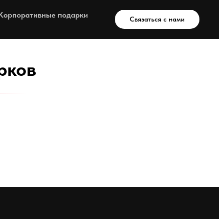
Корпоративные подарки
Связаться с нами
рков